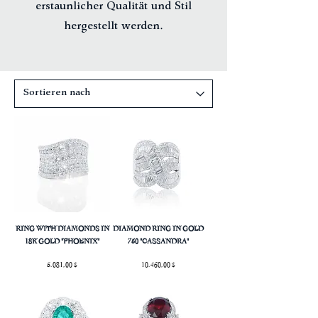
erstaunlicher Qualität und Stil
hergestellt werden.
RING WITH DIAMONDS IN
DIAMOND RING IN GOLD
18K GOLD "PHOENIX"
750 "CASSANDRA"
Preis
Preis
5.081,00 $
10.460,00 $