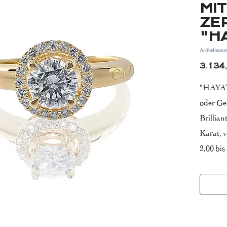
MIT
ZER
"H
Artikelnumm
3.134
"HAYAT"
oder Ge
Brillian
Karat, v
2,00 bis
Diamant
Reinhei
- mittel
G (top 
- seitli