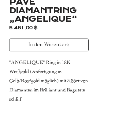
PAVÉ
DIAMANTRING
„ANGELIQUE“
Preis
5.461,00 $
In den Warenkorb
"ANGELIQUE" Ring in 18K
Weißgold (Anfertigung in
Gelb/Roségold möglich) mit 3,86ct von
Diamanten im Brilliant und Baguette
schliff.
Farbe E-F (Top Wesselton)
Reinheit VVS-VS (sehr kleine
einschlüße)