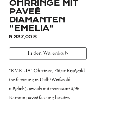
OHRRINGE MIT
PAVEÉ
DIAMANTEN
"EMELIA"
Preis
5.337,00 $
In den Warenkorb
"EMELIA" Ohrringe, 750er Roségold
(anfertigung in Gelb/Weißgold
möglich), jeweils mit insgesamt 3,96
Karat in paveé fassung besetzt.
Reinheit: VVS-VS (Sehr sehr kleine-
sehr kleine Einschluße)