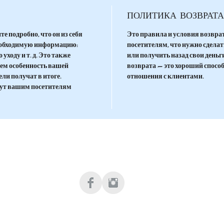
von Ihne
können. 
ПОЛИТИКА ВОЗВРАТА
detailli
е подробно, что он из себя
Это правила и условия возврат
необходимую информацию:
посетителям, что нужно сделать
ходу и т. д. Это также
или получить назад свои деньг
чем особенность вашей
возврата — это хороший спосо
ли получат в итоге.
отношения с клиентами.
гут вашим посетителям