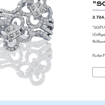
"S
Artikelnumm
2.724
"SOFIA"
(Gelbgo
Brillian
Farbe F
Reinheit
*Lieferz
Bitte be
Anzahl 
Produkt