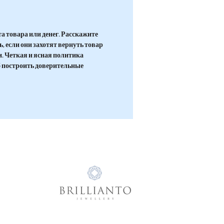
n bestellten Kreation variieren
Bitte kontaktieren Sie uns für
erte Informationen.
а товара или денег. Расскажите
, если они захотят вернуть товар
и. Четкая и ясная политика
б построить доверительные