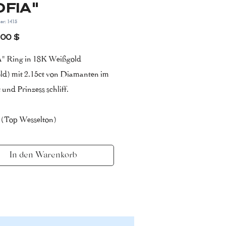
OFIA"
er: 1413
Preis
,00 $
 Ring in 18K Weißgold
ld) mit 2.15ct von Diamanten im
t und Prinzess schliff.
 (Top Wesselton)
 VS (sehr kleine einschlüße)
In den Warenkorb
eit 7-14 Tage
achten Sie, dass Karatgewicht,
der Steine und
abmessungen je nach Größe der