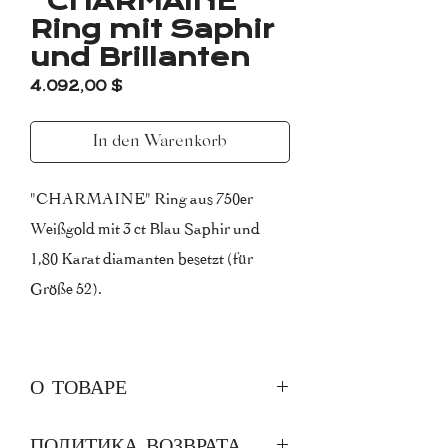
"CHARMAINE"
Ring mit Saphir
und Brillanten
Preis
4.092,00 $
In den Warenkorb
"CHARMAINE" Ring aus 750er
Weißgold mit 3 ct Blau Saphir und
1,80 Karat diamanten besetzt (für
Größe 52).
Reinheit Diamanten: VS
Farbe Diamanten: F
О ТОВАРЕ
Это информация о товаре. Расскажите
*Lieferzeit 7-10 Tagen
ПОЛИТИКА ВОЗВРАТА