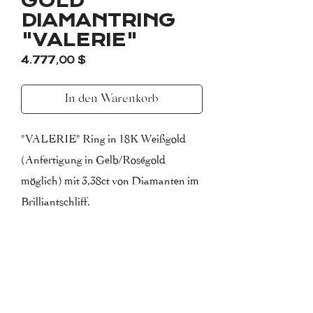
GOLD
DIAMANTRING
"VALERIE"
Preis
4.777,00 $
In den Warenkorb
"VALERIE" Ring in 18K Weißgold
(Anfertigung in Gelb/Roségold
möglich) mit 3,38ct von Diamanten im
Brilliantschliff.
Farbe F (Top Wesselton)
Reinheit VS (sehr kleine einschlüße)
*Lieferung in 10-14 Tagen