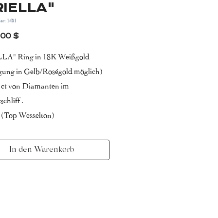
RIELLA"
er: 1431
Preis
,00 $
LA" Ring in 18K Weißgold
igung in Gelb/Roségold möglich)
2 ct von Diamanten im
schliff .
 (Top Wesselton)
 VS (sehr kleine einschlüße)
In den Warenkorb
ung in 7-10 tagen
achten Sie, dass Karatgewicht,
der Steine und
abmessungen je nach Größe der