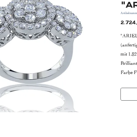
"A
Artikelnumm
2.724
"ARIEL
(anfert
mit 1.8
Brilliant
Farbe F
Reinheit
*Liefer
Bitte be
Anzahl 
Produkt